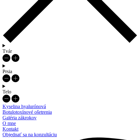
Tvár
Prsia
Telo
Kyselina hyalurónová
Botulotoxínové ošetrenia
Galéria zákrokov
O mne
Kontakt
Objednať sa na konzultáciu