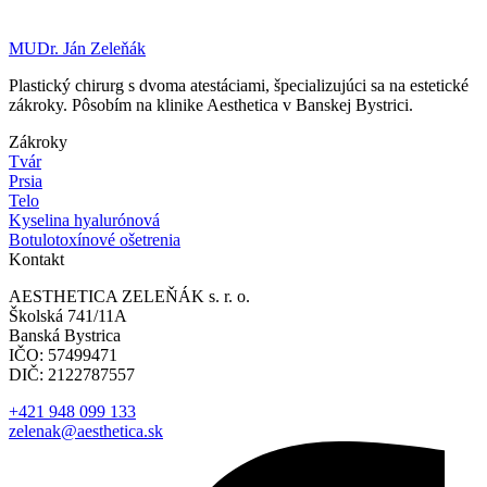
MUDr. Ján Zeleňák
Plastický chirurg s dvoma atestáciami, špecializujúci sa na estetické
zákroky. Pôsobím na klinike Aesthetica v Banskej Bystrici.
Zákroky
Tvár
Prsia
Telo
Kyselina hyalurónová
Botulotoxínové ošetrenia
Kontakt
AESTHETICA ZELEŇÁK s. r. o.
Školská 741/11A
Banská Bystrica
IČO: 57499471
DIČ: 2122787557
+421 948 099 133
zelenak@aesthetica.sk